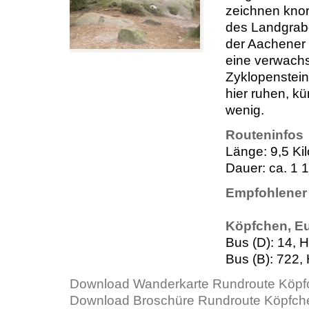
zeichnen knor
des Landgrabe
der Aachener 
eine verwachs
Zyklopensteine
hier ruhen, 
wenig.
Routeninfos
Länge: 9,5 Ki
Dauer: ca. 1 
Empfohlener 
Köpfchen, E
Bus (D): 14, 
Bus (B): 722,
Download Wanderkarte Rundroute Köpf
Download Broschüre Rundroute Köpfch