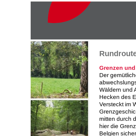
Rundrout
Grenzen und
Der gemütlich
abwechslungs
Wäldern und A
Hecken des E
Versteckt im 
Grenzgeschich
mitten durch 
hier die Gren
Belgien siche