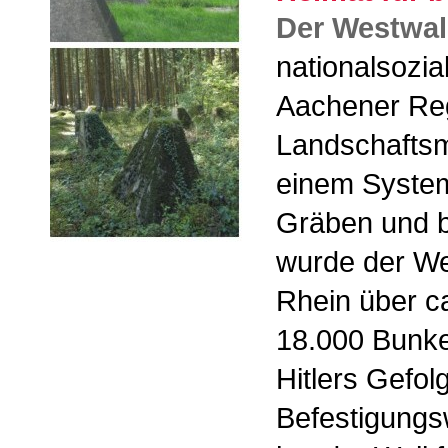
Der Westwal
nationalsozial
Aachener Reg
Landschaftsm
einem System
Gräben und b
wurde der We
Rhein über c
18.000 Bunke
Hitlers Gefol
Befestigungs