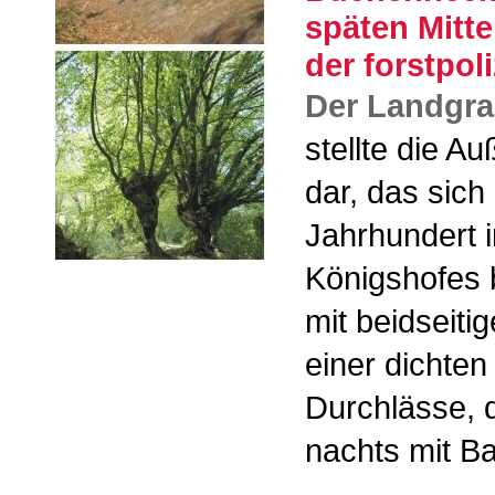
späten Mitte
der forstpo
Der Landgr
stellte die 
dar, das sic
Jahrhundert 
Königshofes 
mit beidseiti
einer dichte
Durchlässe, 
nachts mit B